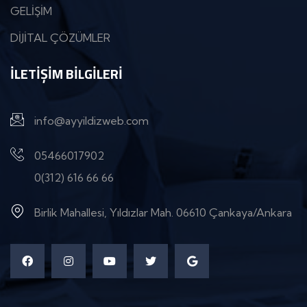
GELİŞİM
DİJİTAL ÇÖZÜMLER
İLETIŞIM BILGILERI
info@ayyildizweb.com
05466017902
0(312) 616 66 66
Birlik Mahallesi, Yıldızlar Mah. 06610 Çankaya/Ankara