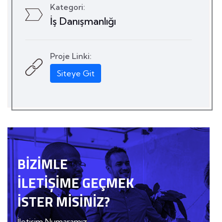
Kategori:
İş Danışmanlığı
Proje Linki:
Siteye Git
BIZIMLE
İLETIŞIME GEÇMEK
İSTER MISINIZ?
İletişim Numaramız