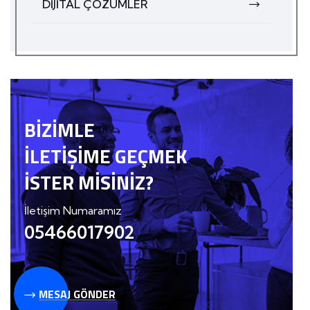
DİJİTAL ÇÖZÜMLER
BIZIMLE
İLETIŞIME GEÇMEK
İSTER MISINIZ?
İletişim Numaramız
05466017902
MESAJ GÖNDER